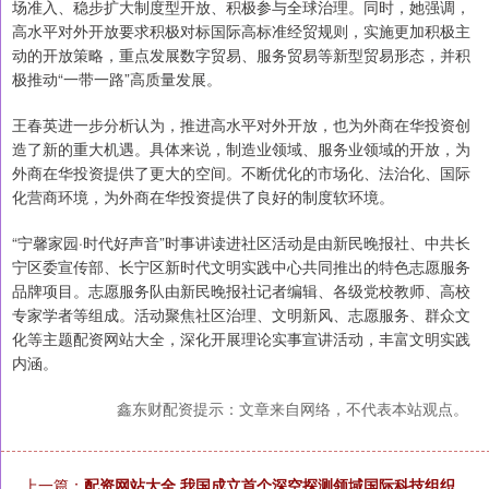
场准入、稳步扩大制度型开放、积极参与全球治理。同时，她强调，
高水平对外开放要求积极对标国际高标准经贸规则，实施更加积极主
动的开放策略，重点发展数字贸易、服务贸易等新型贸易形态，并积
极推动“一带一路”高质量发展。
王春英进一步分析认为，推进高水平对外开放，也为外商在华投资创
造了新的重大机遇。具体来说，制造业领域、服务业领域的开放，为
外商在华投资提供了更大的空间。不断优化的市场化、法治化、国际
化营商环境，为外商在华投资提供了良好的制度软环境。
“宁馨家园·时代好声音”时事讲读进社区活动是由新民晚报社、中共长
宁区委宣传部、长宁区新时代文明实践中心共同推出的特色志愿服务
品牌项目。志愿服务队由新民晚报社记者编辑、各级党校教师、高校
专家学者等组成。活动聚焦社区治理、文明新风、志愿服务、群众文
化等主题配资网站大全，深化开展理论实事宣讲活动，丰富文明实践
内涵。
鑫东财配资提示：文章来自网络，不代表本站观点。
上一篇：
配资网站大全 我国成立首个深空探测领域国际科技组织