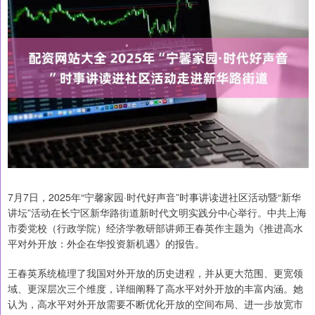
7月7日，2025年“宁馨家园·时代好声音”时事讲读进社区活动暨“新华
讲坛”活动在长宁区新华路街道新时代文明实践分中心举行。中共上海
市委党校（行政学院）经济学教研部讲师王春英作主题为《推进高水
平对外开放：外企在华投资新机遇》的报告。
王春英系统梳理了我国对外开放的历史进程，并从更大范围、更宽领
域、更深层次三个维度，详细阐释了高水平对外开放的丰富内涵。她
认为，高水平对外开放需要不断优化开放的空间布局、进一步放宽市